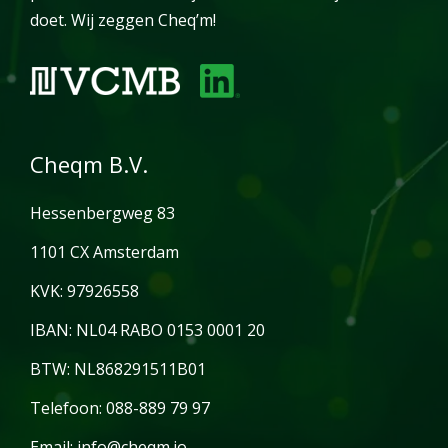
doet. Wij zeggen Cheq’m!
Cheqm B.V.
Hessenbergweg 83
1101 CX Amsterdam
KVK: 97926558
IBAN: NL04 RABO 0153 0001 20
BTW: NL868291511B01
Telefoon: 088-889 79 97
Email: info@cheqm.io