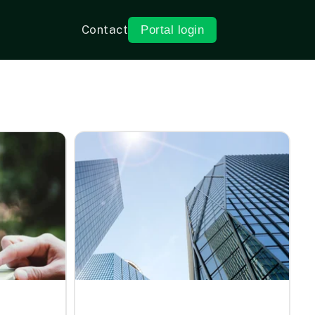
Contact
Portal login
card link