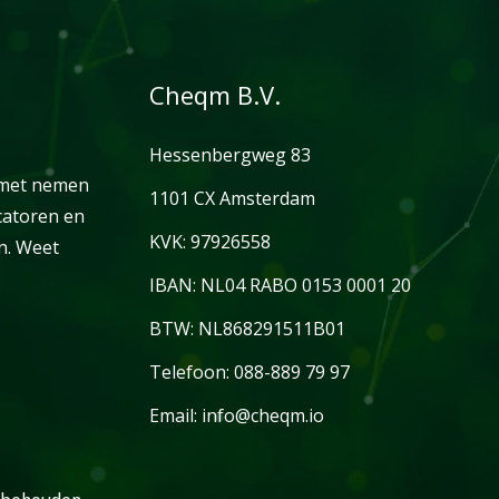
Cheqm B.V.
Hessenbergweg 83
 met nemen
1101 CX Amsterdam
catoren en
KVK: 97926558
n. Weet
IBAN: NL04 RABO 0153 0001 20
BTW: NL868291511B01
Telefoon: 088-889 79 97
Email: info@cheqm.io