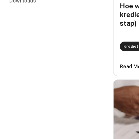
Downloads
Hoe w
kredi
stap)
Krediet
Read M
card link