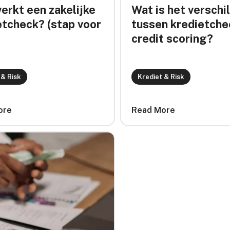
erkt een zakelijke
Wat is het verschi
etcheck? (stap voor
tussen kredietche
credit scoring?
 & Risk
Krediet & Risk
ore
Read More