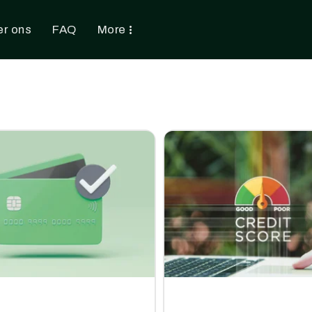
r ons
FAQ
More
card link