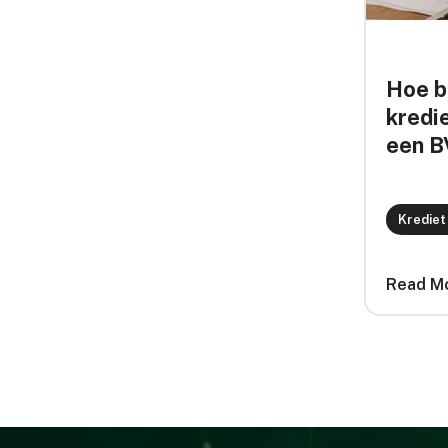
Hoe b
kredi
een B
Krediet
Read M